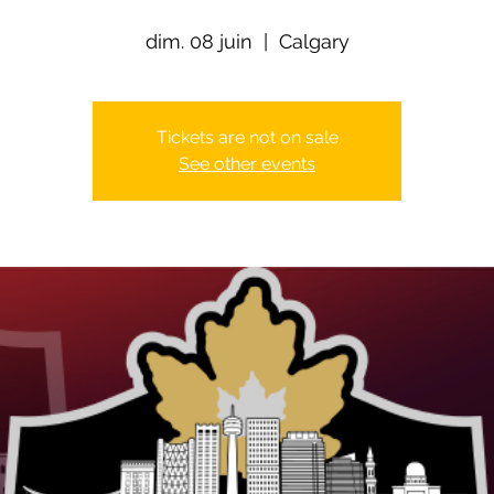
dim. 08 juin
  |  
Calgary
Tickets are not on sale
See other events