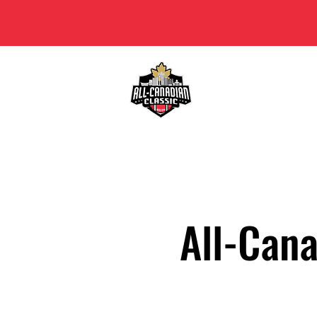
Home
All-
All-Can